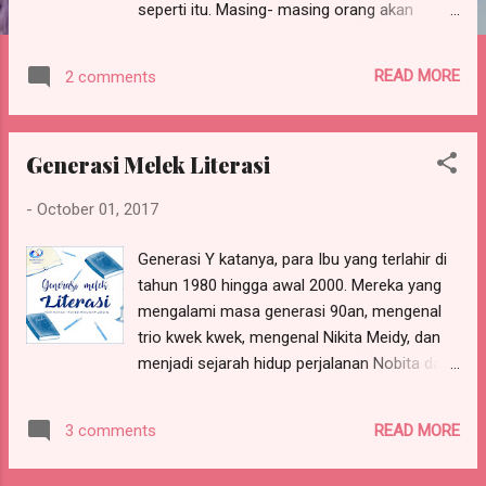
seperti itu. Masing- masing orang akan
berkata bahwa masakan ibunyalah yang
paling lezat, dan supeeerr ngangenin. Apalagi
READ MORE
2 comments
kalau sudah tinggal berbeda kota , pulau
bahkan negara. Hmm.. Apa saja yang
dimasak. Walau hanya sekedar mie instant
Generasi Melek Literasi
rebus yang siapapun bisa membuatnya,
bumbunya pun standar sudah sama di setiap
-
October 01, 2017
bungkusnya. Tetap saja, di tangan ibu, BEDA.
‎Diantara penilaian yang subyektif, memang
Generasi Y katanya, para Ibu yang terlahir di
menurut penelitian ada beberapa faktor yang
tahun 1980 hingga awal 2000. Mereka yang
membuat Masakan Ibu menjadi yang
mengalami masa generasi 90an, mengenal
Terlezat di Dunia : ‎1. Dari kecil kita dibiasakan
trio kwek kwek, mengenal Nikita Meidy, dan
dengan masakan ibu. Makanan yang setiap
menjadi sejarah hidup perjalanan Nobita dan
hari kita makan itu, ibu yang memasaknya.
kawan kawan yang tak kunjung menua.
Sehingga secara tidak kita sadari lidah kita
Generasi Y katanya, para Ibu yang dulunya
akan terbiasa dengan masakan tersebut. 2.
READ MORE
3 comments
besar bersama telenovela tapi kini terhanyut
Sebuah studi membuktikan bahwa makanan
pada romansa dan wajah wajah indah drama
yang dibuat dengan cinta terasa lebih enak.