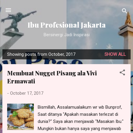
Skip to main content
Ibu Profesional Jakarta
Bersinergi Jadi Inspirasi
Showing posts from October, 2017
SHOW ALL
P
o
Membuat Nugget Pisang ala Vivi
s
Ermawati
t
s
-
October 17, 2017
Bismillah, Assalamualaikum wr wb Bunprof,
Saat ditanya "Apakah masakan terlezat di
dunia?" Saya akan menjawab "Masakan Ibu."
Mungkin bukan hanya saya yang menjawab